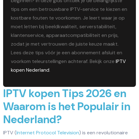
beginnen? In deze gids ontdek je de belangrijkste
tips om een betrouwbare IPTV-service te kiezen en
kostbare fouten te voorkomen. Je leert waar je op
moet letten bij beeldkwaliteit, serverstabiliteit,
klantenservice, apparaatcompatibiliteit en prijs,
zodat je met vertrouwen de juiste keuze maakt.
Lees deze tips vóór je een abonnement afsluit en
voorkom teleurstellingen achteraf. Bekijk onze
IPTV
kopen Nederland
.
IPTV kopen Tips 2026 en
Waarom is het Populair in
Nederland?
IPTV (
Internet Protocol Television
) is een revolutionaire