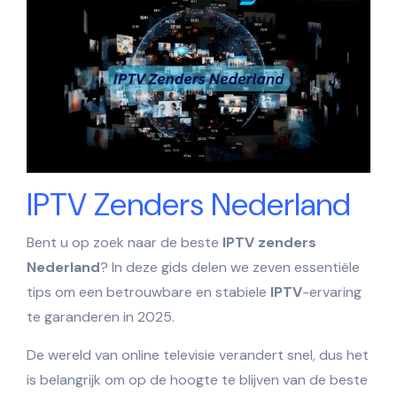
IPTV Zenders Nederland
Bent u op zoek naar de beste
IPTV zenders
Nederland
? In deze gids delen we zeven essentiële
tips om een betrouwbare en stabiele
IPTV
-ervaring
te garanderen in 2025.
De wereld van online televisie verandert snel, dus het
is belangrijk om op de hoogte te blijven van de beste