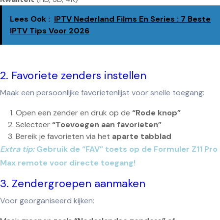
Lees Ook :
IPTV Nederland Films En Series : 7 Beste
IPTV Tips Voor 2026
2. Favoriete zenders instellen
Maak een persoonlijke favorietenlijst voor snelle toegang:
Open een zender en druk op de
“Rode knop”
Selecteer
“Toevoegen aan favorieten”
Bereik je favorieten via het
aparte tabblad
Extra tip:
Gebruik de “FAV” toets op de Formuler Z11 Pro
Max remote voor directe toegang!
3. Zendergroepen aanmaken
Voor georganiseerd kijken: