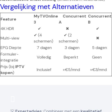
Vergelijking met Alternatieven
MyTVOnline
Concurrent
Concurrent
Feature
3
A
B
4K HDR
✔
✖
✔
✔ (4
✔ (2
Multi-view
✖
schermen)
schermen)
EPG Diepte
7 dagen
3 dagen
5 dagen
Formuler-
Volledig
Beperkt
Geen
integratie
Prijs (bij
IPTV
Inclusief
+€5/mnd
+€3/mnd
kopen
)
💡
Expertadvies
: Combineer met een
kwalitatief