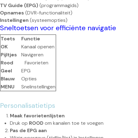
TV Guide (EPG)
(programmagids)
Opnames
(DVR-functionaliteit)
Instellingen
(systeemopties)
Sneltoetsen voor efficiënte navigatie
Toets
Functie
OK
Kanaal openen
Pijltjes
Navigeren
Rood
Favorieten
Geel
EPG
Blauw
Opties
MENU
Snelinstellingen
Personalisatietips
Maak favorietenlijsten
Druk op
ROOD
om kanalen toe te voegen
Pas de EPG aan
Wijzig weergave (tijdlijn/lijst) in Instellingen