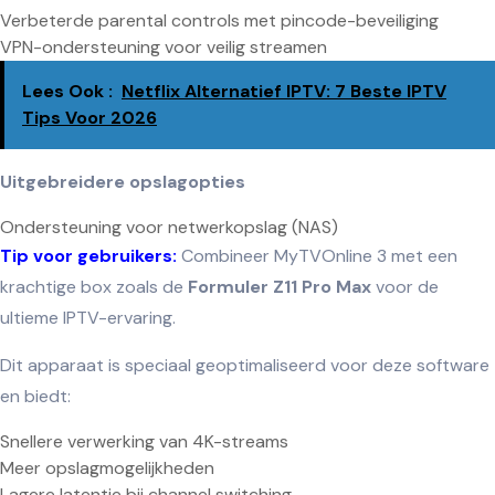
Verbeterde parental controls met pincode-beveiliging
VPN-ondersteuning voor veilig streamen
Lees Ook :
Netflix Alternatief IPTV: 7 Beste IPTV
Tips Voor 2026
Uitgebreidere opslagopties
Ondersteuning voor netwerkopslag (NAS)
Tip voor gebruikers:
Combineer MyTVOnline 3 met een
krachtige box zoals de
Formuler Z11 Pro Max
voor de
ultieme IPTV-ervaring.
Dit apparaat is speciaal geoptimaliseerd voor deze software
en biedt:
Snellere verwerking van 4K-streams
Meer opslagmogelijkheden
Lagere latentie bij channel switching