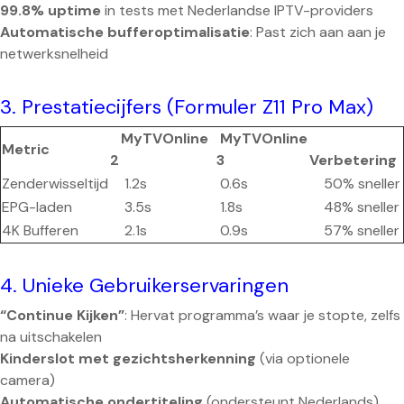
99.8% uptime
in tests met Nederlandse IPTV-providers
Automatische bufferoptimalisatie
: Past zich aan aan je
netwerksnelheid
3. Prestatiecijfers (Formuler Z11 Pro Max)
MyTVOnline
MyTVOnline
Metric
2
3
Verbetering
Zenderwisseltijd
1.2s
0.6s
50% sneller
EPG-laden
3.5s
1.8s
48% sneller
4K Bufferen
2.1s
0.9s
57% sneller
4. Unieke Gebruikerservaringen
“Continue Kijken”
: Hervat programma’s waar je stopte, zelfs
na uitschakelen
Kinderslot met gezichtsherkenning
(via optionele
camera)
Automatische ondertiteling
(ondersteunt Nederlands)