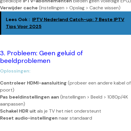
goedkope
IPTV-abonnementen
bieden geen volledige EPG)
Verwijder cache
(Instellingen > Opslag > Cache wissen)
Lees Ook :
IPTV Nederland Catch-up: 7 Beste IPTV
Tips Voor 2025
3. Probleem: Geen geluid of
beeldproblemen
Oplossingen:
Controleer HDMI-aansluiting
(probeer een andere kabel of
poort)
Pas beeldinstellingen aan
(Instellingen > Beeld > 1080p/4K
aanpassen)
Schakel HDR uit
als je TV het niet ondersteunt
Reset audio-instellingen
naar standaard